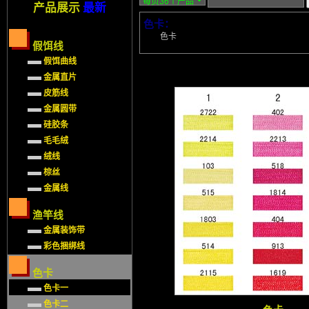
产品展示
最新
色卡：
色卡
假饵线
假饵曲线
金属直片
皮筋线
金属圆带
硅胶条
毛毛绒
绒线
棕丝
金属线
渔竿线
金属装饰带
彩色捆绑线
色卡
色卡一
色卡二