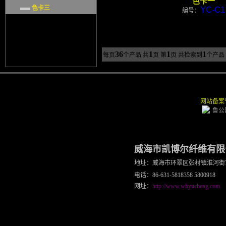
色卡一
色卡三
YC-C1
编号：
36
1
1
1
每页
个产品
共
页 第
页 共检索到
个产品
网站备案号：
鲁公网
威海市凯博尔纤维有限
地址：威海市环翠区张村镇淮河街
电话：86-631-5818358 5800918
网址：
http://www.whyucheng.com